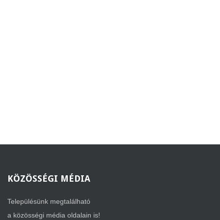
KÖZÖSSÉGI
MÉDIA
Településünk megtalálható
a közösségi média oldalain is!