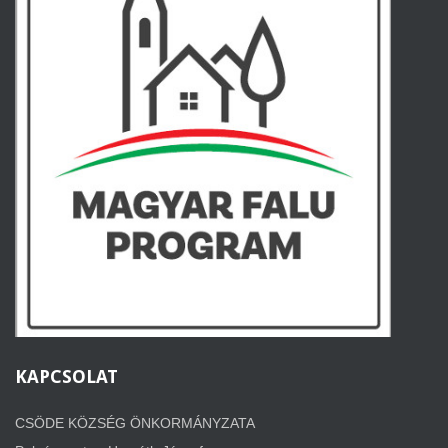
KAPCSOLAT
CSÖDE KÖZSÉG ÖNKORMÁNYZATA