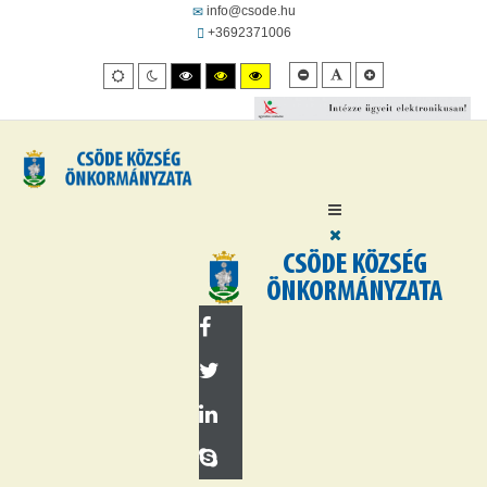
info@csode.hu
+3692371006
Kisebb
Alapértelmezett
Kisebb
Alapértelmezett
Éjszakai
Nagy
Nagy
Nagy
betűméret
betűméret
betűméret
mód
mód
felbontású
felbontásút
felbontású
fekete/fehér
fekete/sárga
sárga/fekete
mód.
mód.
mód.