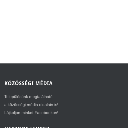
KÖZÖSSÉGI
MÉDIA
Településünk megtalálható
a közösségi média oldalain is!
Lájkoljon minket Facebookon!