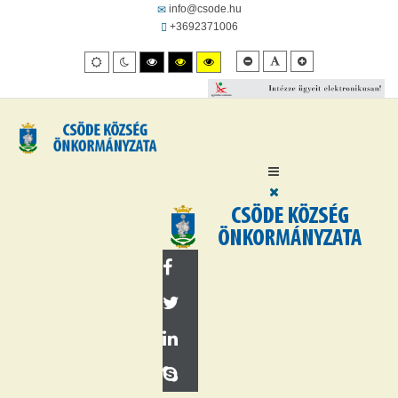
info@csode.hu
+3692371006
Kisebb
Alapértelmezett
Kisebb
Alapértelmezett
Éjszakai
Nagy
Nagy
Nagy
betűméret
betűméret
betűméret
mód
mód
felbontású
felbontásút
felbontású
fekete/fehér
fekete/sárga
sárga/fekete
mód.
mód.
mód.