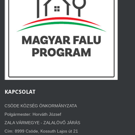
KAPCSOLAT
CSÖDE KÖZSÉG ÖNKORMÁNYZATA
Polgármester: Horváth József
ZALA VÁRMEGYE - ZALALÖVŐ JÁRÁS
Cím: 8999 Csöde,
Kossuth Lajos út 21