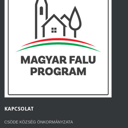
KAPCSOLAT
CSÖDE KÖZSÉG ÖNKORMÁNYZATA