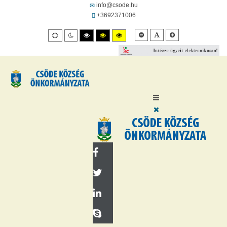
info@csode.hu
+3692371006
Kisebb
Alapértelmezett
Kisebb
Alapértelmezett
Éjszakai
Nagy
Nagy
Nagy
betűméret
betűméret
betűméret
mód
mód
felbontású
felbontásút
felbontású
fekete/fehér
fekete/sárga
sárga/fekete
mód.
mód.
mód.