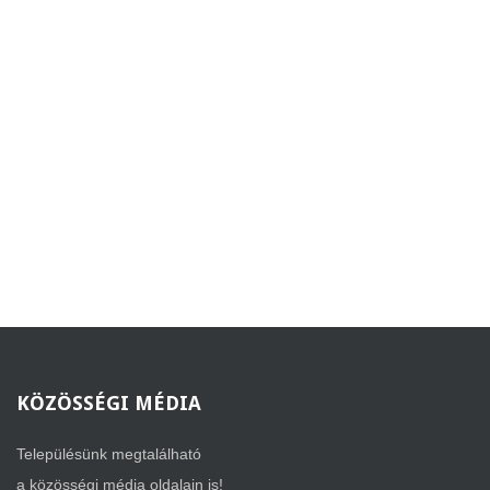
KÖZÖSSÉGI
MÉDIA
Településünk megtalálható
a közösségi média oldalain is!