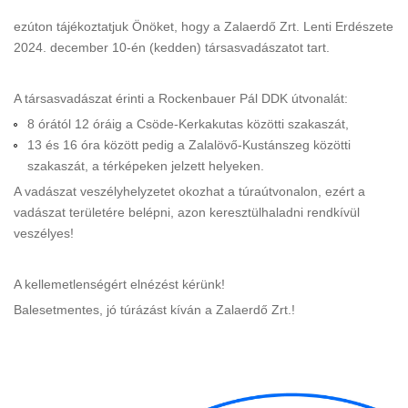
ezúton tájékoztatjuk Önöket, hogy a Zalaerdő Zrt. Lenti Erdészete
2024. december 10-én (kedden) társasvadászatot tart.
A társasvadászat érinti a Rockenbauer Pál DDK útvonalát:
8 órától 12 óráig a Csöde-Kerkakutas közötti szakaszát,
13 és 16 óra között pedig a Zalalövő-Kustánszeg közötti
szakaszát, a térképeken jelzett helyeken.
A vadászat veszélyhelyzetet okozhat a túraútvonalon, ezért a
vadászat területére belépni, azon keresztülhaladni rendkívül
veszélyes!
A kellemetlenségért elnézést kérünk!
Balesetmentes, jó túrázást kíván a Zalaerdő Zrt.!