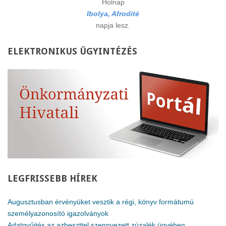
Holnap
Ibolya, Afrodité
napja lesz.
ELEKTRONIKUS
ÜGYINTÉZÉS
LEGFRISSEBB
HÍREK
Augusztusban érvényüket vesztik a régi, könyv formátumú
személyazonosító igazolványok
Adatgyűjtés az azbeszttel szennyezett zúzalék ügyében